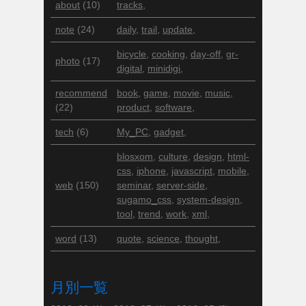
about
(10)
tracks
,
note
(24)
daily
,
trail
,
update
,
bicycle
,
cooking
,
day-off
,
gr-
photo
(17)
digital
,
minidigi
,
recommend
book
,
game
,
movie
,
music
,
(22)
product
,
software
,
tech
(6)
My_PC
,
gadget
,
blosxom
,
culture
,
design
,
html-
css
,
iphone
,
javascript
,
mobile
,
web
(150)
seminar
,
server-side
,
sugamo_css
,
system-design
,
tool
,
trend
,
work
,
xml
,
word
(13)
quote
,
science
,
thought
,
月別一覧