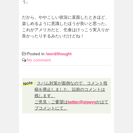
う。
だから、ややこしい状況に直面したときほど、
楽しめるように意識したほうが良いと思った。
これがアメリカだと、乞食はけっこう実入りが
良かったりするみたいだけどね！
Posted in
/word/thought
No comment
Note
:
スパム対策が面倒なので、コメント投
稿を廃止しました。以前のコメントは
残します。
ご意見・ご要望は
twitter@sigwyg
かはて
ブコメントにて。