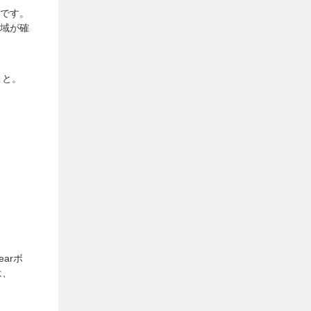
示です。
域が確
こと。
arボ
は、