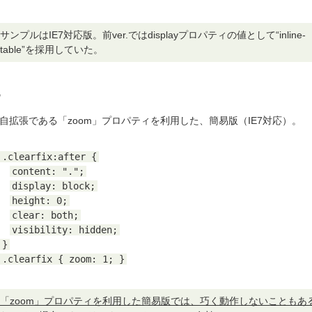
サンプルはIE7対応版。前ver.ではdisplayプロパティの値として“inline-
table”を採用していた。
独自拡張である「zoom」プロパティを利用した、簡易版（IE7対応）。
.clearfix:after {
content: ".";
display: block;
height: 0;
clear: both;
visibility: hidden;
}
.clearfix { zoom: 1; }
「zoom」プロパティを利用した簡易版では、巧く動作しないこともあ