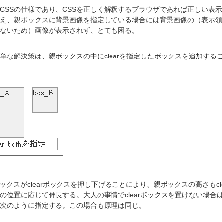
CSSの仕様であり、CSSを正しく解釈するブラウザであれば正しい表
え、親ボックスに背景画像を指定している場合には背景画像の（表示領
ないため）画像が表示されず、とても困る。
単な解決策は、親ボックスの中にclearを指定したボックスを追加する
atボックスがclearボックスを押し下げることにより、親ボックスの高さもcle
の位置に応じて伸長する。大人の事情でclearボックスを置けない場合
で次のように指定する。この場合も原理は同じ。