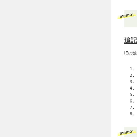
memo:
追記
IEの
memo: