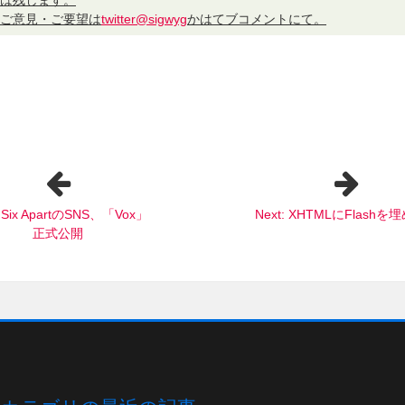
ご意見・ご要望は
twitter@sigwyg
かはてブコメントにて。
: Six ApartのSNS、「Vox」
Next: XHTMLにFlash
正式公開