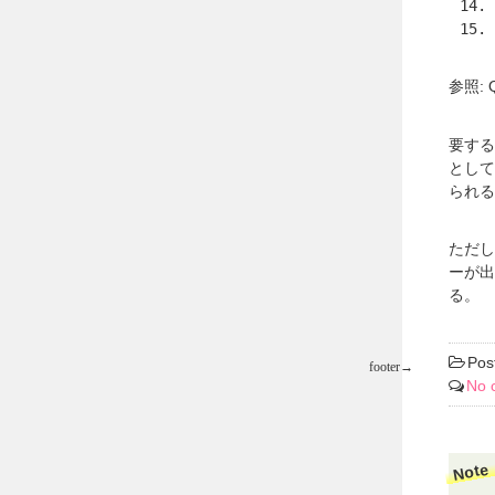
参照: Q
要する
として「
られる
ただし
ーが出
る。
Pos
No 
Note