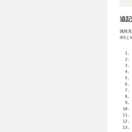
追記
偶然見
IE5