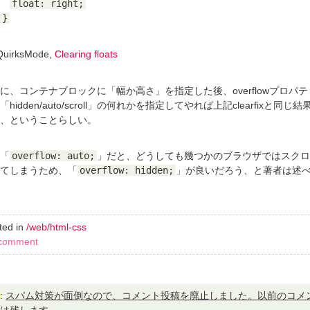
float: right;
}
uirksMode,
Clearing floats
に、コンテナブロックに「幅か高さ」を指定した後、overflowプロパ
hidden/auto/scroll」の何れかを指定してやれば上記clearfixと同じ
、ということらしい。
「
overflow: auto;
」だと、どうしても幾つかのブラウザではスクロ
てしまうため、「
overflow: hidden;
」が良いだろう、と著者は述
ted in
/web/html-css
comment
:
スパム対策が面倒なので、コメント投稿を廃止しました。以前のコメ
は残します。