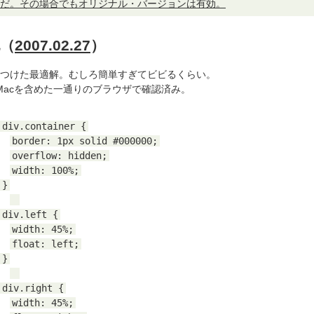
だ。その場合でもオリジナル・バージョンは有効。
（
2007.02.27
）
つけた最適解。むしろ簡単すぎてビビるくらい。
とMacを含めた一通りのブラウザで確認済み。
div.container {
border: 1px solid #000000;
overflow: hidden;
width: 100%;
}
div.left {
width: 45%;
float: left;
}
div.right {
width: 45%;