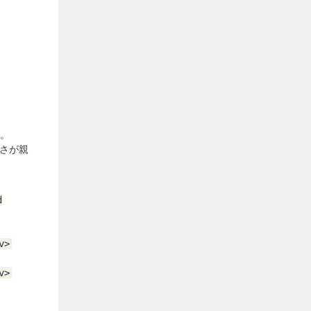
る。
高さが
親
d
v>
v>