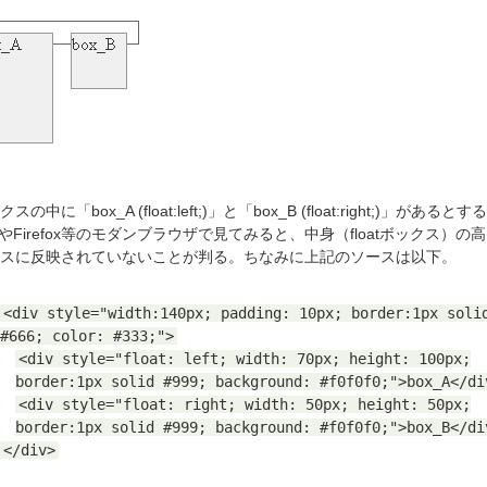
スの中に「box_A (float:left;)」と「box_B (float:right;)」があるとす
raやFirefox等のモダンブラウザで見てみると、中身（floatボックス）の
スに反映されていない
ことが判る。ちなみに上記のソースは以下。
<div style="width:140px; padding: 10px; border:1px soli
#666; color: #333;">
<div style="float: left; width: 70px; height: 100px;
border:1px solid #999; background: #f0f0f0;">box_A</di
<div style="float: right; width: 50px; height: 50px;
border:1px solid #999; background: #f0f0f0;">box_B</di
</div>