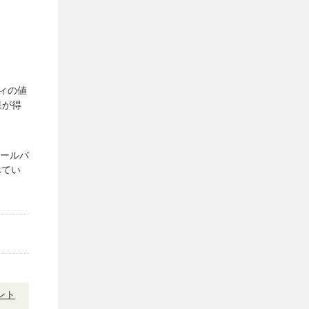
ティの値
結果が得
ールバ
べてい
ント