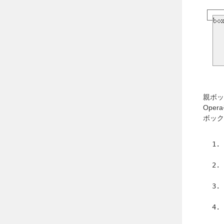
親ボック
Ope
ボック