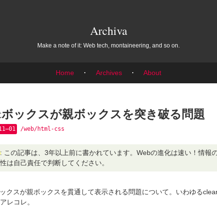
Archiva
Make a note of it: Web tech, montaineering, and so on.
Home
・
Archives
・
About
loatボックスが親ボックスを突き破る問題
11–01
/web/html-css
: この記事は、3年以上前に書かれています。Webの進化は速い！情報
性は自己責任で判断してください。
atボックスが親ボックスを貫通して表示される問題について。いわゆる
clear
アレコレ。