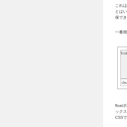
これは
とはい
保でき
一番簡
flo
ックス
CSS