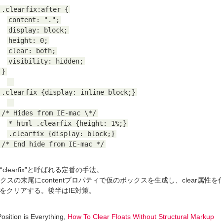
.clearfix:after {
content: ".";
display: block;
height: 0;
clear: both;
visibility: hidden;
}
.clearfix {display: inline-block;}
/* Hides from IE-mac \*/
* html .clearfix {height: 1%;}
.clearfix {display: block;}
/* End hide from IE-mac */
clearfix”と呼ばれる定番の手法。
クスの末尾にcontentプロパティで仮のボックスを生成し、clear属性
oatをクリアする。後半はIE対策。
sition is Everything,
How To Clear Floats Without Structural Markup