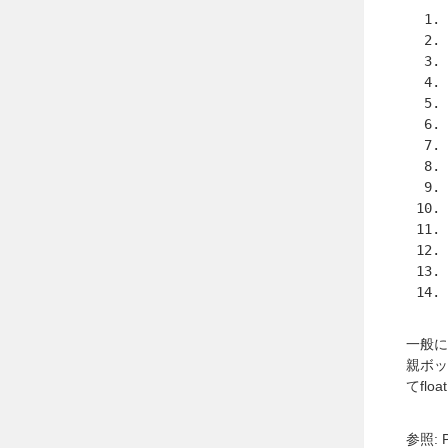
一般に“
親ボッ
てfl
参照: Po